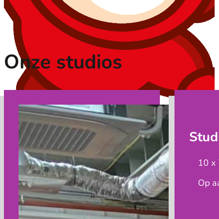
Onze studios
Stud
10 x
Op a