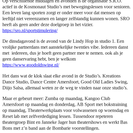
Op verschillende middagen en avonden is de organisatie S.R.O.
actief in de Kosmonaut Studio’s met bewegingslessen voor senioren.
Een leven lang sporten zorgt er onder meer voor dat mensen op
leeftijd niet vereenzamen en langer zelfstandig kunnen wonen. SRO
heeft als geen ander deze doelgroep in het vizier.
https://sro.nl/sportstimulering/
De dinsdagavond is de avond van de Lindy Hop in studio 1. Een
vrolijke partnerdans met aanstekelijke twenties vibe. Iedereen danst
met iedereen, dus je hoeft geen partner mee te nemen. ook als je
geen danservaring hebt, ben je welkom
https://www.goodoldswing.nl/
Het dans wat de klok slaat elke avond in de Studio’s. Kreations
Dance Studio, Dance Centre Amersfoort, Good Old Ladies Swing,
Diijo Salsa, allemaal weten ze de weg te vinden naar onze studio’s.
Maar er gebeurt meer: Zumba op maandag, Kangoo Club
Amersfoort op maandag en donderdag, AB Sport met bokstraining
op maandag, Theaterwerkplaats voor volwassenen op woensdag en
Reset lab met zelfverdediging lessen. Tussendoor repeteren
theatergroep Bint en Janneke Jager hun theatershows en werkt Bas
Bons met z’n band aan de Bombarie voorstellingen.