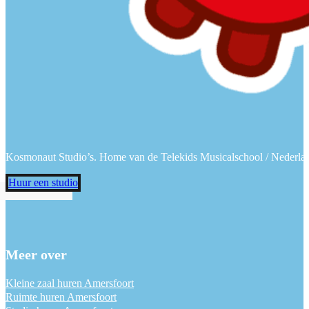
Follow us on Facebook
Follow us on Instagram
Follow us on TikTok
Follow us on YouTube
Kosmonaut Studio’s. Home van de Telekids Musicalschool / Nederlandse
Huur een studio
Meer over
Kleine zaal huren Amersfoort
Ruimte huren Amersfoort