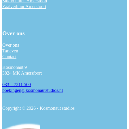
Studio huren Amersfoort
Zaalverhuur Amersfoort
Over ons
Over ons
Tarieven
Contact
Kosmonaut 9
3824 MK Amersfoort
033 – 7211 500
boekingen@kosmonautstudios.nl
Copyright © 2026 • Kosmonaut studios